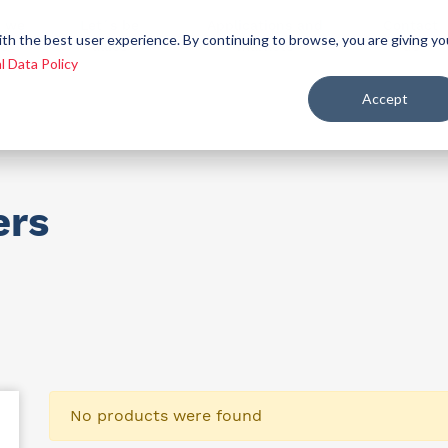
 we
Let´s be
Applications and
Contact
ith the best user experience. By continuing to browse, you are giving yo
re
allies
markets
us
l Data Policy
Accept
ealth and nutrition
ers
No products were found