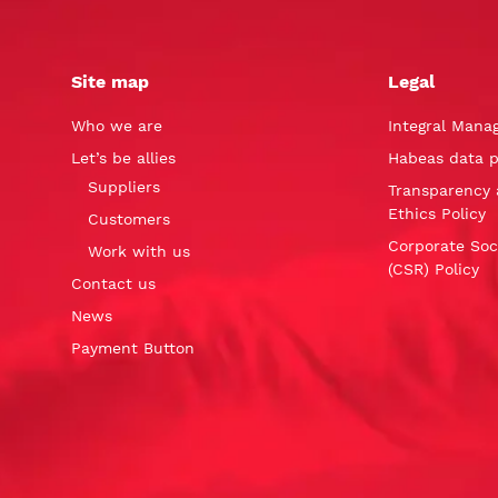
Site map
Legal
Who we are
Integral Mana
Let’s be allies
Habeas data p
Suppliers
Transparency 
Ethics Policy
Customers
Corporate Soci
Work with us
(CSR) Policy
Contact us
News
Payment Button