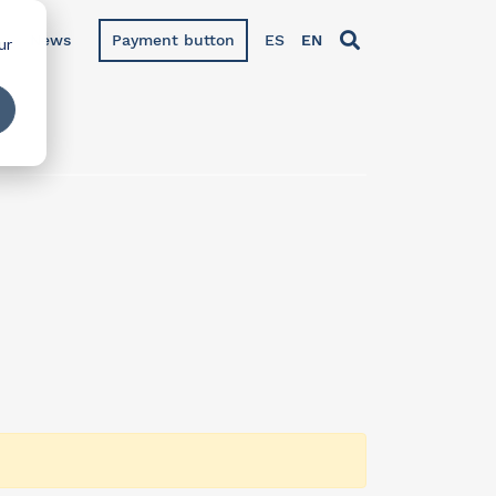
News
Payment button
ES
EN
ur