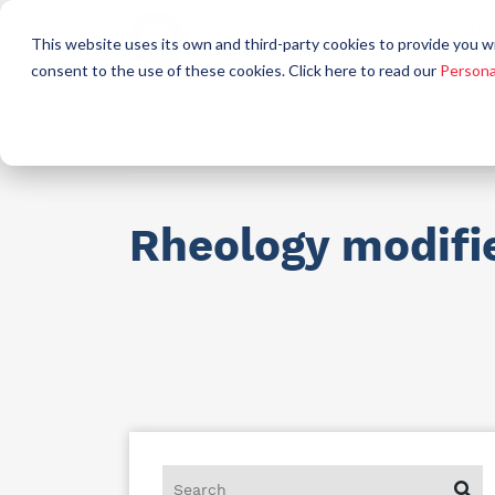
Who
This website uses its own and third-party cookies to provide you w
a
consent to the use of these cookies. Click here to read our
Persona
Raw materials for industry
AllCare h
Rheology modifi