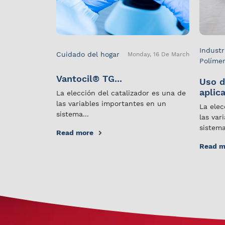
Industr
Cuidado del hogar
Monday, 16 De March
Políme
Vantocil® TG...
Uso d
aplica
La elección del catalizador es una de
las variables importantes en un
La elec
sistema...
las var
sistema
Read more
Read m