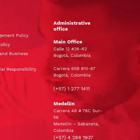
Administrative
office
gement Policy
Main Office
olicy
Calle 12 #38-62
and Business
Bogotá, Colombia
Carrera 65B #10-87
al Responsibility
Bogotá, Colombia
(+57) 1 277 1411
Medellín
Carrera 48 # 78C Sur-
56
Medellín – Sabaneta,
Colombia
(+57) 4 288 1937