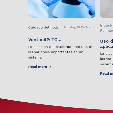
Industr
Cuidado del hogar
Monday, 16 De March
Políme
Vantocil® TG...
Uso d
aplica
La elección del catalizador es una de
las variables importantes en un
La elec
sistema...
las var
sistema
Read more
Read m