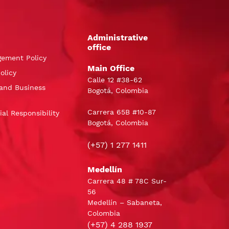
Administrative
office
gement Policy
Main Office
olicy
Calle 12 #38-62
and Business
Bogotá, Colombia
Carrera 65B #10-87
al Responsibility
Bogotá, Colombia
(+57) 1 277 1411
Medellín
Carrera 48 # 78C Sur-
56
Medellín – Sabaneta,
Colombia
(+57) 4 288 1937