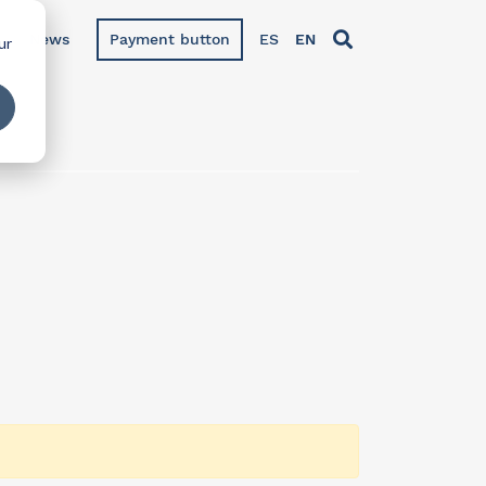
News
Payment button
ES
EN
ur