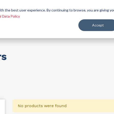
 we
Let´s be
Applications and
Contact
ith the best user experience. By continuing to browse, you are giving yo
re
allies
markets
us
l Data Policy
Accept
ealth and nutrition
rs
No products were found