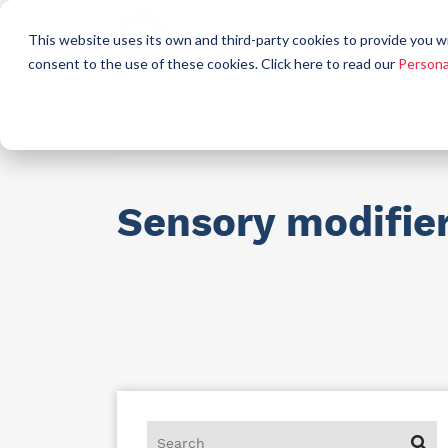
Who
This website uses its own and third-party cookies to provide you w
a
consent to the use of these cookies. Click here to read our
Persona
Raw materials for industry
AllCare h
Sensory modifie