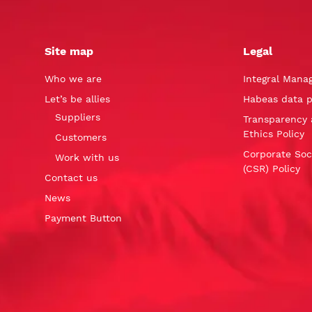
Site map
Legal
Who we are
Integral Mana
Let’s be allies
Habeas data p
Suppliers
Transparency 
Ethics Policy
Customers
Corporate Soci
Work with us
(CSR) Policy
Contact us
News
Payment Button