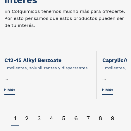
interes
En Colquímicos tenemos mucho más para ofrecerte.
Por esto pensamos que estos productos pueden ser
de tu interés.
C12-15 Alkyl Benzoate
Caprylic/Ca
Emolientes, solubilizantes y dispersantes
Emolientes, so
...
...
Más
Más
1
2
3
4
5
6
7
8
9