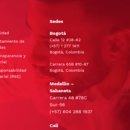
Sedes
lidad
Bogotá
Calle 12 #38-62
atamiento de
(+57)
1 277 1411
les
Bogotá, Colombia
ansparencia y
rial
Carrera 65B #10-87
sponsabilidad
Bogotá, Colombia
arial (RSE)
Medellín –
Sabaneta
Carrera 48 #78C
Sur-56
(+57) 604 288 1937
Cali