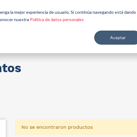
énes
Seamos
Aplicaciones y
Contáctenos
 tenga la mejor experiencia de usuario. Si continúa navegando está dando
mos
aliados
mercados
 conocer nuestra
Política de datos personales
Aceptar
re salud y nutrición
ntos
No se encontraron productos