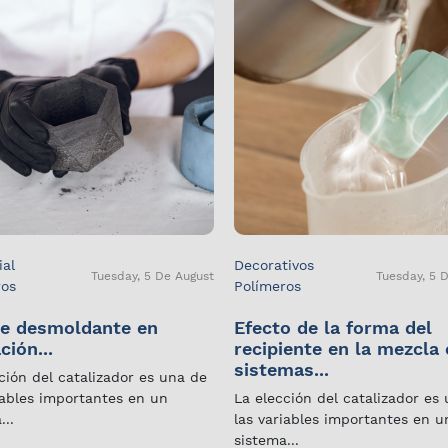
ial
Decorativos
Tuesday, 5 De August
Tuesday, 5 
ros
Polímeros
e desmoldante en
Efecto de la forma del
ción...
recipiente en la mezcla
sistemas...
ción del catalizador es una de
iables importantes en un
La elección del catalizador es
...
las variables importantes en u
sistema...