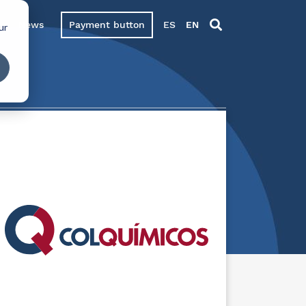
News
Payment button
ES
EN
ur