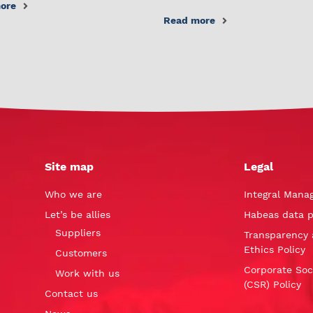
ore
Read more
Site map
Legal
Who we are
Integral Mana
Let’s be allies
Habeas data p
Suppliers
Transparency 
Ethics Policy
Customers
Corporate Soci
Work with us
(CSR) Policy
Contact us