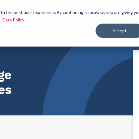
 we
Let´s be
Applications and
Contact
ith the best user experience. By continuing to browse, you are giving yo
re
allies
markets
us
l Data Policy
Accept
ealth and nutrition
ge
es