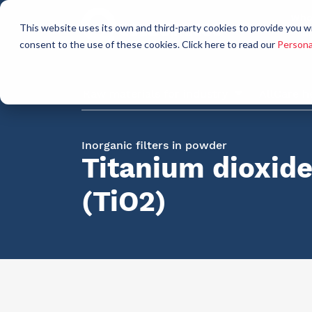
Who
This website uses its own and third-party cookies to provide you w
a
consent to the use of these cookies. Click here to read our
Persona
Raw materials for industry
AllCare h
Inorganic filters in powder
Titanium dioxid
(TiO2)