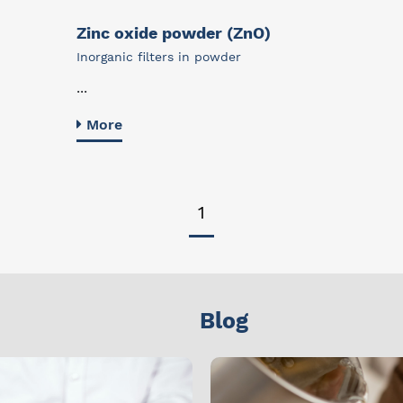
Zinc oxide powder (ZnO)
Inorganic filters in powder
...
More
1
Blog