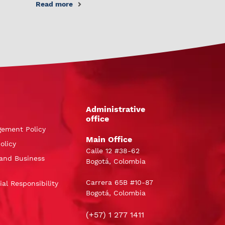
Read more
Administrative
office
gement Policy
Main Office
olicy
Calle 12 #38-62
and Business
Bogotá, Colombia
Carrera 65B #10-87
al Responsibility
Bogotá, Colombia
(+57) 1 277 1411