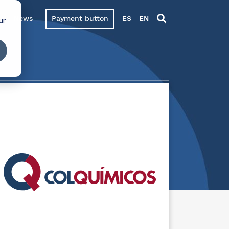
News
Payment button
ES
EN
ur