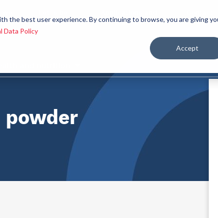
 we
Let´s be
Applications and
Contact
ith the best user experience. By continuing to browse, you are giving yo
re
allies
markets
us
l Data Policy
Accept
ealth and nutrition
e powder