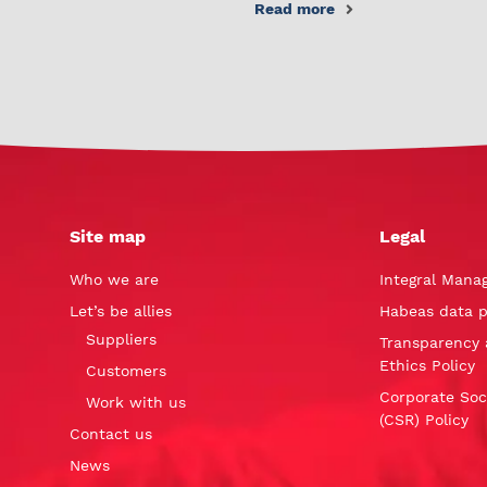
Read more
Site map
Legal
Who we are
Integral Mana
Let’s be allies
Habeas data p
Suppliers
Transparency 
Ethics Policy
Customers
Corporate Soci
Work with us
(CSR) Policy
Contact us
News