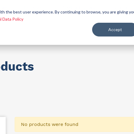
 we
Let´s be
Applications and
Contact
ith the best user experience. By continuing to browse, you are giving yo
re
allies
markets
us
l Data Policy
Accept
ealth and nutrition
oducts
No products were found