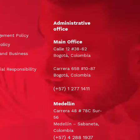
Administrative
office
gement Policy
Main Office
olicy
Calle 12 #38-62
and Business
Bogotá, Colombia
Carrera 65B #10-87
al Responsibility
Bogotá, Colombia
(+57) 1 277 1411
Medellín
Carrera 48 # 78C Sur-
56
Medellín – Sabaneta,
Colombia
(+57) 4 288 1937