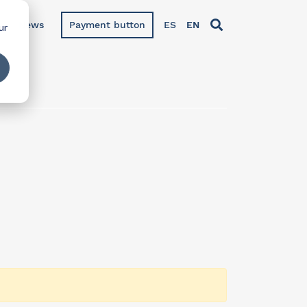
News
Payment button
ES
EN
ur