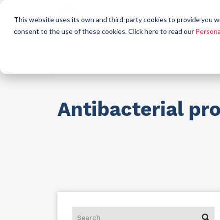
Who
This website uses its own and third-party cookies to provide you w
a
consent to the use of these cookies. Click here to read our
Persona
Raw materials for industry
AllCare h
Antibacterial pr