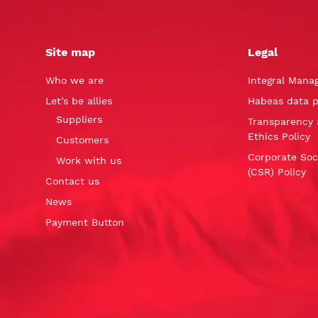
Site map
Legal
Who we are
Integral Mana
Let’s be allies
Habeas data p
Suppliers
Transparency 
Ethics Policy
Customers
Corporate Soci
Work with us
(CSR) Policy
Contact us
News
Payment Button