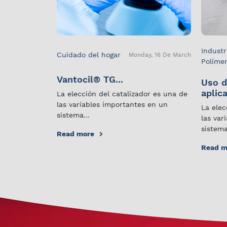
Industr
Cuidado del hogar
Monday, 16 De March
Políme
Vantocil® TG...
Uso d
aplica
La elección del catalizador es una de
las variables importantes en un
La elec
sistema...
las var
sistema
Read more
Read m