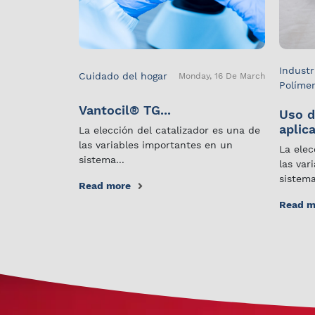
Industr
Cuidado del hogar
Monday, 16 De March
Políme
Vantocil® TG...
Uso d
aplica
La elección del catalizador es una de
las variables importantes en un
La elec
sistema...
las var
sistema
Read more
Read m