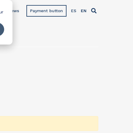
News
Payment button
ES
EN
ur