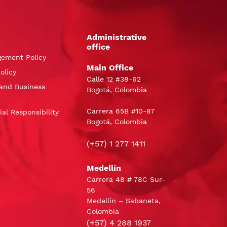
Administrative
office
gement Policy
Main Office
olicy
Calle 12 #38-62
and Business
Bogotá, Colombia
Carrera 65B #10-87
al Responsibility
Bogotá, Colombia
(+57) 1 277 1411
Medellín
Carrera 48 # 78C Sur-
56
Medellín – Sabaneta,
Colombia
(+57) 4 288 1937