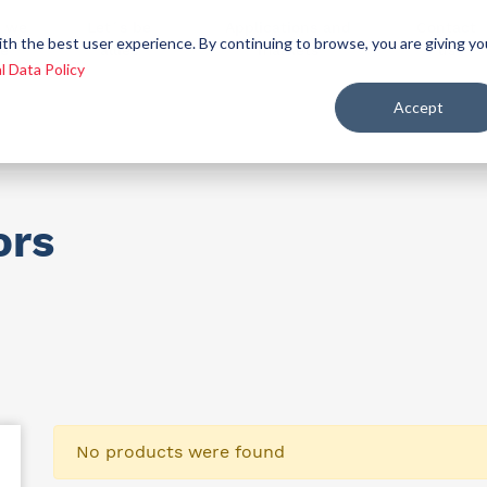
 we
Let´s be
Applications and
Contact
ith the best user experience. By continuing to browse, you are giving yo
re
allies
markets
us
l Data Policy
Accept
ealth and nutrition
ors
No products were found