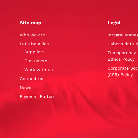
Site map
Legal
Who we are
Integral Mana
Let’s be allies
Habeas data p
Suppliers
Transparency 
Ethics Policy
Customers
Corporate Soci
Work with us
(CSR) Policy
Contact us
News
Payment Button