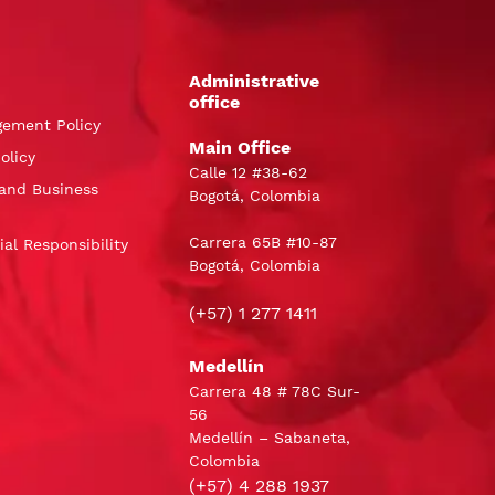
Administrative
office
gement Policy
Main Office
olicy
Calle 12 #38-62
and Business
Bogotá, Colombia
Carrera 65B #10-87
al Responsibility
Bogotá, Colombia
(+57) 1 277 1411
Medellín
Carrera 48 # 78C Sur-
56
Medellín – Sabaneta,
Colombia
(+57) 4 288 1937