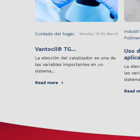
Industr
Cuidado del hogar
Monday, 16 De March
Políme
Vantocil® TG...
Uso d
aplica
La elección del catalizador es una de
las variables importantes en un
La elec
sistema...
las var
sistema
Read more
Read m