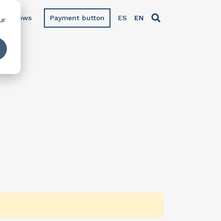
News
Payment button
ES
EN
ur