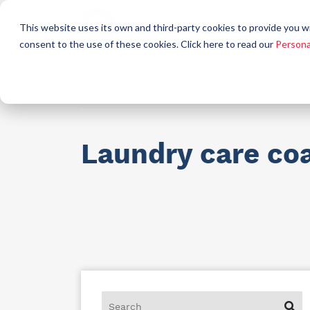
Who
This website uses its own and third-party cookies to provide you w
a
consent to the use of these cookies. Click here to read our
Persona
Raw materials for industry
AllCare h
Laundry care co