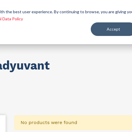
 we
Let´s be
Applications and
Contact
ith the best user experience. By continuing to browse, you are giving yo
re
allies
markets
us
l Data Policy
Accept
ealth and nutrition
adyuvant
No products were found