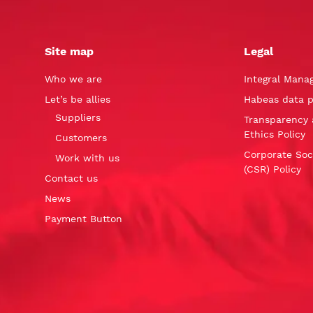
Site map
Legal
Who we are
Integral Mana
Let’s be allies
Habeas data p
Suppliers
Transparency 
Ethics Policy
Customers
Corporate Soci
Work with us
(CSR) Policy
Contact us
News
Payment Button