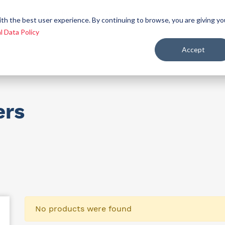
 we
Let´s be
Applications and
Contact
ith the best user experience. By continuing to browse, you are giving yo
re
allies
markets
us
l Data Policy
Accept
ealth and nutrition
ers
No products were found