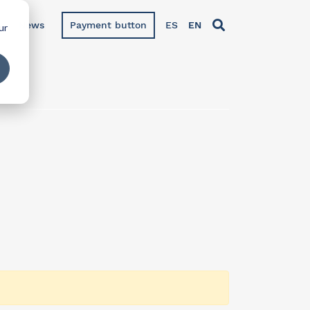
News
Payment button
ES
EN
ur