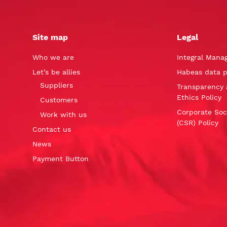
Site map
Legal
Who we are
Integral Mana
Let’s be allies
Habeas data p
Suppliers
Transparency 
Ethics Policy
Customers
Corporate Soci
Work with us
(CSR) Policy
Contact us
News
Payment Button