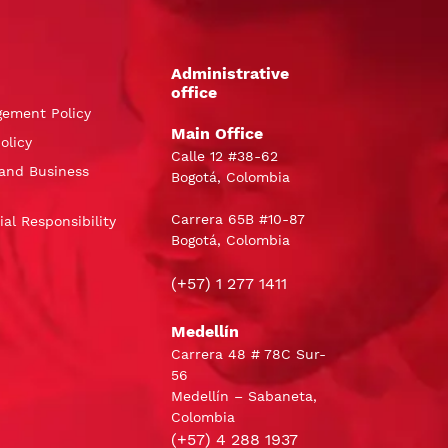
Administrative
office
gement Policy
Main Office
olicy
Calle 12 #38-62
and Business
Bogotá, Colombia
Carrera 65B #10-87
al Responsibility
Bogotá, Colombia
(+57) 1 277 1411
Medellín
Carrera 48 # 78C Sur-
56
Medellín – Sabaneta,
Colombia
(+57) 4 288 1937