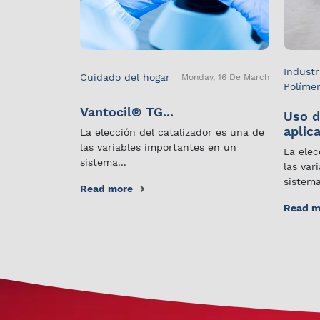
Industr
Cuidado del hogar
Monday, 16 De March
Políme
Vantocil® TG...
Uso d
aplica
La elección del catalizador es una de
las variables importantes en un
La elec
sistema...
las var
sistema
Read more
Read m