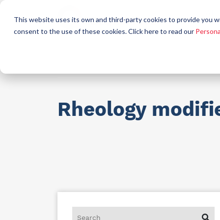
Who
This website uses its own and third-party cookies to provide you w
a
consent to the use of these cookies. Click here to read our
Persona
Raw materials for industry
AllCare h
Rheology modifi