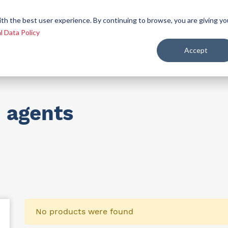
 we
Let´s be
Applications and
Contact
ith the best user experience. By continuing to browse, you are giving yo
re
allies
markets
us
l Data Policy
Accept
ealth and nutrition
n agents
No products were found