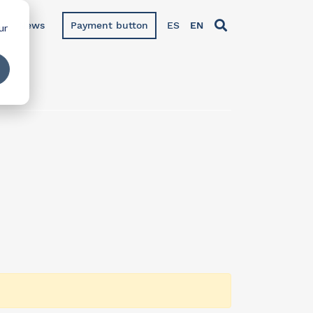
News
Payment button
ES
EN
ur