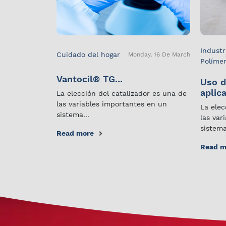
Industr
Cuidado del hogar
Monday, 16 De March
Políme
Vantocil® TG...
Uso d
aplica
La elección del catalizador es una de
las variables importantes en un
La elec
sistema...
las var
sistema
Read more
Read m