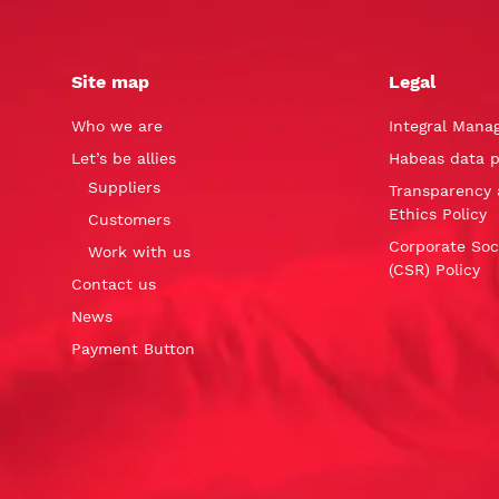
Site map
Legal
Who we are
Integral Mana
Let’s be allies
Habeas data p
Suppliers
Transparency 
Ethics Policy
Customers
Corporate Soci
Work with us
(CSR) Policy
Contact us
News
Payment Button