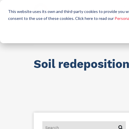
Who
This website uses its own and third-party cookies to provide you w
a
consent to the use of these cookies. Click here to read our
Persona
Raw materials for industry
AllCare h
Soil redepositio