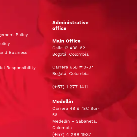
Administrative
office
gement Policy
Main Office
olicy
Calle 12 #38-62
and Business
Bogotá, Colombia
Carrera 65B #10-87
al Responsibility
Bogotá, Colombia
(+57) 1 277 1411
Medellín
Carrera 48 # 78C Sur-
56
Medellín – Sabaneta,
Colombia
(+57) 4 288 1937