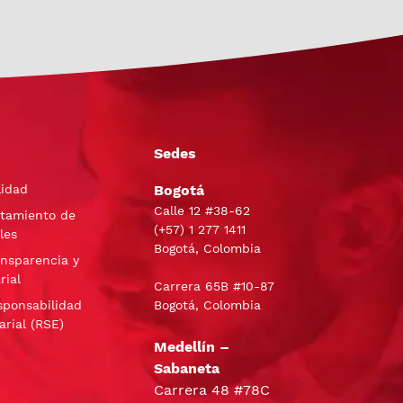
Sedes
lidad
Bogotá
Calle 12 #38-62
atamiento de
(+57)
1 277 1411
les
Bogotá, Colombia
ansparencia y
rial
Carrera 65B #10-87
sponsabilidad
Bogotá, Colombia
arial (RSE)
Medellín –
Sabaneta
Carrera 48 #78C