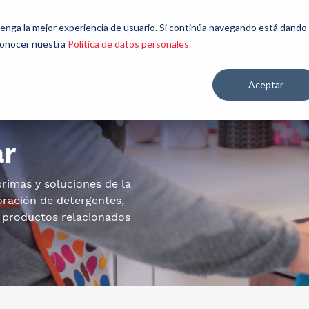
énes
Seamos
Aplicaciones y
Contáctenos
 tenga la mejor experiencia de usuario. Si continúa navegando está dando
mos
aliados
mercados
 conocer nuestra
Política de datos personales
Aceptar
re salud y nutrición
ar
rimas y soluciones de la
oración de detergentes,
s productos relacionados