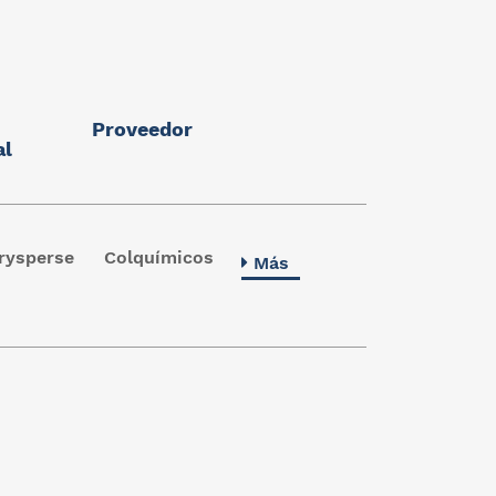
Proveedor
al
rysperse
Colquímicos
Más