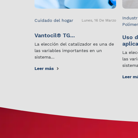
Industr
Cuidado del hogar
Lunes, 16 De Marzo
Políme
Vantocil® TG...
Uso d
aplica
La elección del catalizador es una de
las variables importantes en un
La elec
sistema...
las var
sistema
Leer más
Leer m