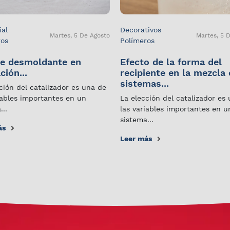
ial
Decorativos
Martes, 5 De Agosto
Martes, 5 
ros
Polímeros
e desmoldante en
Efecto de la forma del
ción...
recipiente en la mezcla
sistemas...
ción del catalizador es una de
iables importantes en un
La elección del catalizador es
...
las variables importantes en u
sistema...
ás
Leer más