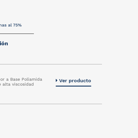
nas al 75%
ión
or a Base Poliamida
Ver producto
e alta viscosidad