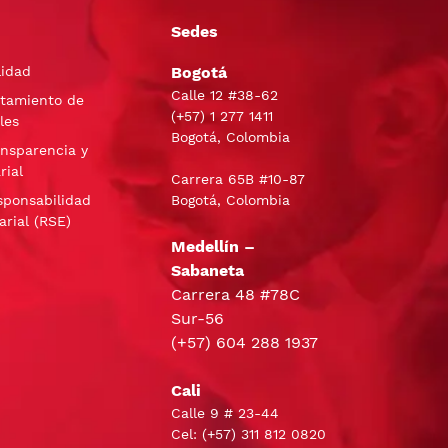
Sedes
lidad
Bogotá
Calle 12 #38-62
atamiento de
(+57)
1 277 1411
les
Bogotá, Colombia
ansparencia y
rial
Carrera 65B #10-87
sponsabilidad
Bogotá, Colombia
arial (RSE)
Medellín –
Sabaneta
Carrera 48 #78C
Sur-56
(+57) 604 288 1937
Cali
Calle 9 # 23-44
Cel:
(+57) 311 812 0820