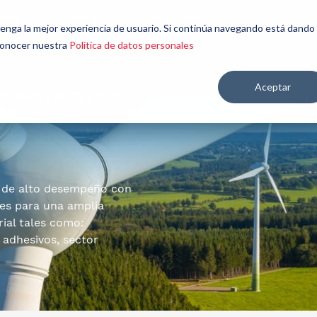
énes
Seamos
Aplicaciones y
Contáctenos
 tenga la mejor experiencia de usuario. Si continúa navegando está dando
mos
aliados
mercados
 conocer nuestra
Política de datos personales
Aceptar
re salud y nutrición
 de alto desempeño con
res para una amplia
rial tales como:
 adhesivos, sector