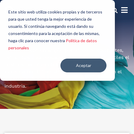
Este sitio web utiliza cookies propias y de terceros
para que usted tenga la mejor experiencia de
usuario. Si continúa navegando está dando su
Textiles
consentimiento para la aceptación de las mismas,
haga clic para conocer nuestra
Política de datos
personales
Contamos con un amplio portafolio de colorantes,
pigmentos, microencapsulados y auxiliares textiles el
cual nos permite cubrir todo el espectro de la
Aceptar
industria textil. Además, somos especialistas en el
desarrollo de soluciones a la medida para esta
industria.