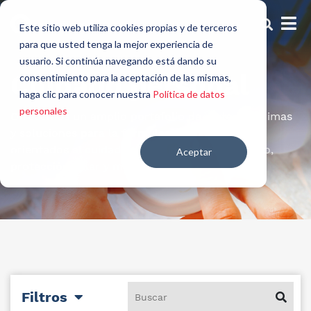
Este sitio web utiliza cookies propias y de terceros
para que usted tenga la mejor experiencia de
usuario. Si continúa navegando está dando su
Cuidado personal
consentimiento para la aceptación de las mismas,
haga clic para conocer nuestra
Política de datos
personales
Ofrecemos un amplio portafolio de materias primas
y soluciones para la formulación de productos
orientados al cuidado de la piel, cabello, cuerpo,
Aceptar
protección solar y maquillaje.
Filtros