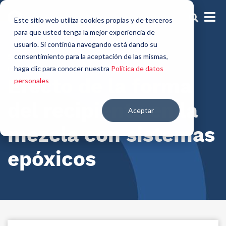
Este sitio web utiliza cookies propias y de terceros
para que usted tenga la mejor experiencia de
usuario. Si continúa navegando está dando su
5 agosto, 2025
consentimiento para la aceptación de las mismas,
haga clic para conocer nuestra
Política de datos
Decorativos
Polímeros
Efecto de la forma
personales
del recipiente en la
Aceptar
mezcla con sistemas
epóxicos