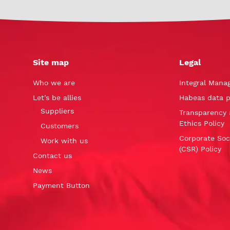
Site map
Legal
Who we are
Integral Mana
Let’s be allies
Habeas data p
Suppliers
Transparency 
Ethics Policy
Customers
Corporate Soci
Work with us
(CSR) Policy
Contact us
News
Payment Button