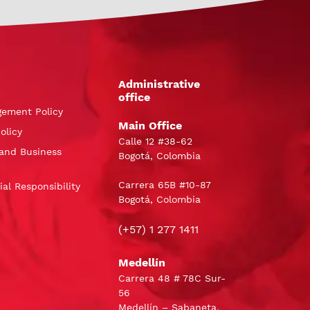
Administrative
office
gement Policy
Main Office
olicy
Calle 12 #38-62
and Business
Bogotá, Colombia
Carrera 65B #10-87
al Responsibility
Bogotá, Colombia
(+57) 1 277 1411
Medellín
Carrera 48 # 78C Sur-
56
Medellín – Sabaneta,