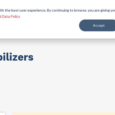
 we
Let´s be
Applications and
Contact
ith the best user experience. By continuing to browse, you are giving yo
re
allies
markets
us
l Data Policy
Accept
ealth and nutrition
ilizers