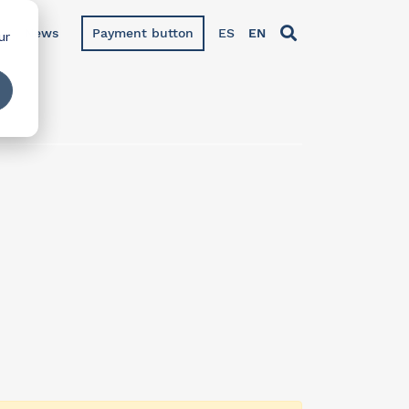
News
Payment button
ES
EN
ur