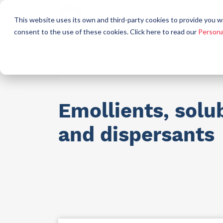
Who
This website uses its own and third-party cookies to provide you w
a
consent to the use of these cookies. Click here to read our
Persona
Raw materials for industry
AllCare h
Emollients, solub
and dispersants