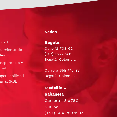
Sedes
lidad
Bogotá
Calle 12 #38-62
atamiento de
(+57)
1 277 1411
les
Bogotá, Colombia
ansparencia y
rial
Carrera 65B #10-87
sponsabilidad
Bogotá, Colombia
arial (RSE)
Medellín –
Sabaneta
Carrera 48 #78C
Sur-56
(+57) 604 288 1937