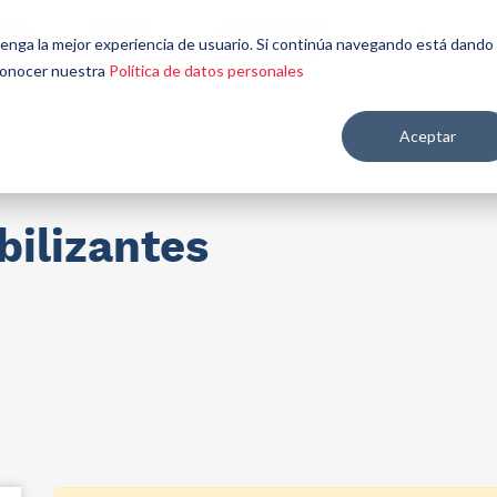
énes
Seamos
Aplicaciones y
Contáctenos
 tenga la mejor experiencia de usuario. Si continúa navegando está dando
mos
aliados
mercados
 conocer nuestra
Política de datos personales
Aceptar
re salud y nutrición
bilizantes