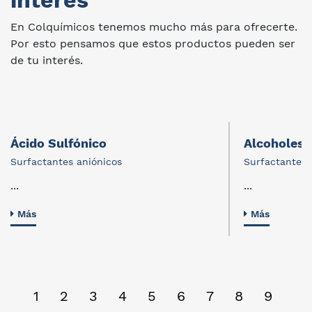
interes
En Colquímicos tenemos mucho más para ofrecerte.
Por esto pensamos que estos productos pueden ser
de tu interés.
Ácido Sulfónico
Alcoholes 
Surfactantes aniónicos
Surfactantes 
...
...
Más
Más
1
2
3
4
5
6
7
8
9