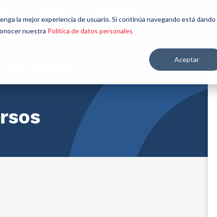
énes
Seamos
Aplicaciones y
Contáctenos
 tenga la mejor experiencia de usuario. Si continúa navegando está dando
mos
aliados
mercados
 conocer nuestra
Política de datos personales
Aceptar
re salud y nutrición
ersos