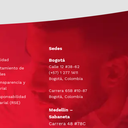
Sedes
lidad
Bogotá
Calle 12 #38-62
atamiento de
(+57)
1 277 1411
les
Bogotá, Colombia
ansparencia y
rial
Carrera 65B #10-87
sponsabilidad
Bogotá, Colombia
arial (RSE)
Medellín –
Sabaneta
Carrera 48 #78C