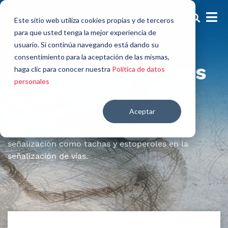
Este sitio web utiliza cookies propias y de terceros
para que usted tenga la mejor experiencia de
usuario. Si continúa navegando está dando su
Señalización
consentimiento para la aceptación de las mismas,
Kit Colrepox Tachas
haga clic para conocer nuestra
Política de datos
personales
A-BC
Aceptar
Sistema epóxico, de excelente adhesividad al
concreto, pavimento y a los elementos de
señalización como tachas y estoperoles en la
señalización de vías.