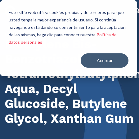
Este sitio web utiliza cookies propias y de terceros para que
usted tenga la mejor experiencia de usuario. Si continúa
navegando está dando su consentimiento para la aceptación
Filtros orgánicos
de las mismas, haga clic para conocer nuestra
Política de
Methylene Bis-
datos personales
Benzotriazolyl
Aceptar
Tetramethylbutylphen
Aqua, Decyl
Glucoside, Butylene
Glycol, Xanthan Gum