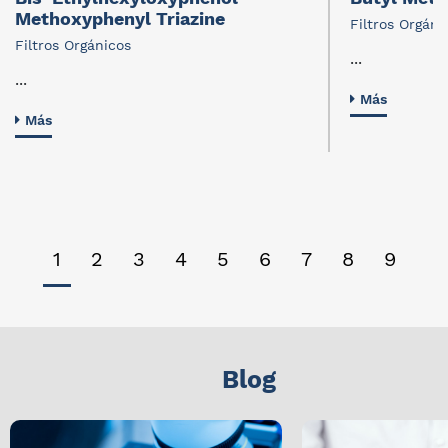
Methoxyphenyl Triazine
Filtros Orgáni
Filtros Orgánicos
...
...
Más
Más
1
2
3
4
5
6
7
8
9
Blog