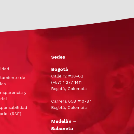
Sedes
lidad
Bogotá
Calle 12 #38-62
atamiento de
(+57)
1 277 1411
les
Bogotá, Colombia
ansparencia y
rial
Carrera 65B #10-87
sponsabilidad
Bogotá, Colombia
arial (RSE)
Medellín –
Sabaneta