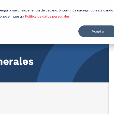
énes
Seamos
Aplicaciones y
Contáctenos
 tenga la mejor experiencia de usuario. Si continúa navegando está dando
mos
aliados
mercados
 conocer nuestra
Política de datos personales
Aceptar
re salud y nutrición
nerales