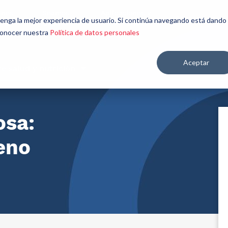
énes
Seamos
Aplicaciones y
Contáctenos
 tenga la mejor experiencia de usuario. Si continúa navegando está dando
mos
aliados
mercados
 conocer nuestra
Política de datos personales
Aceptar
re salud y nutrición
osa:
eno