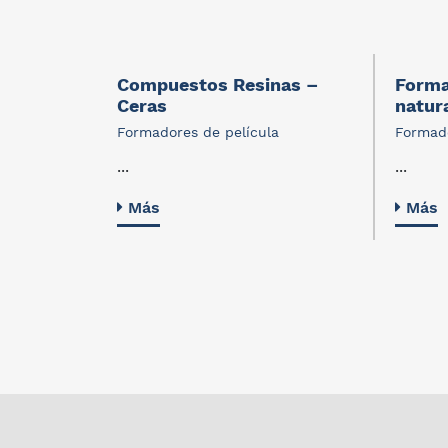
sa:
Compuestos Resinas –
Forma
quil
Ceras
natur
Formadores de película
Formado
a
...
...
Más
Más