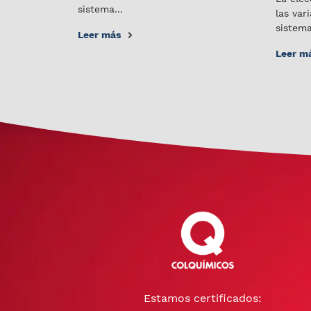
sistema...
las var
sistema
Leer más
Leer m
Estamos certificados: