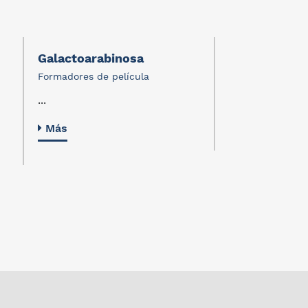
Galactoarabinosa
Resinas de si
trimetilsiloxi
Formadores de película
Formadores de p
...
...
Más
Más