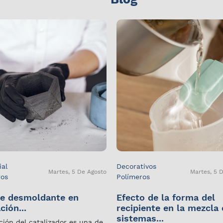
ial
Decorativos
Martes, 5 De Agosto
Martes, 5 
ros
Polímeros
e desmoldante en
Efecto de la forma del
ción...
recipiente en la mezcla
sistemas...
ción del catalizador es una de