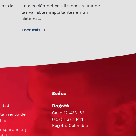
 una de
La elección del catalizador es una de
n
las variables importantes en un
sistema...
Leer más
Sedes
lidad
Bogotá
Calle 12 #38-62
atamiento de
(+57)
1 277 1411
les
Bogotá, Colombia
ansparencia y
rial