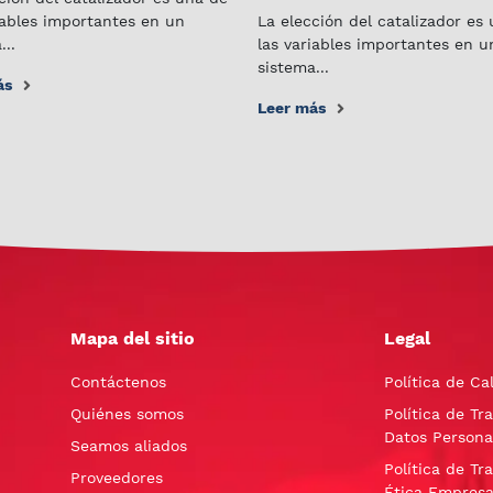
iables importantes en un
La elección del catalizador es
...
las variables importantes en u
sistema...
ás
Leer más
Mapa del sitio
Legal
Contáctenos
Política de Ca
Quiénes somos
Política de Tr
Datos Persona
Seamos aliados
Política de Tr
Proveedores
Ética Empresa