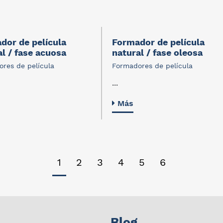
dor de película
Formador de película
al / fase acuosa
natural / fase oleosa
res de película
Formadores de película
...
Más
1
2
3
4
5
6
Blog