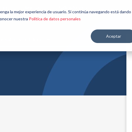
énes
Seamos
Aplicaciones y
Contáctenos
 tenga la mejor experiencia de usuario. Si continúa navegando está dando
mos
aliados
mercados
 conocer nuestra
Política de datos personales
Aceptar
re salud y nutrición