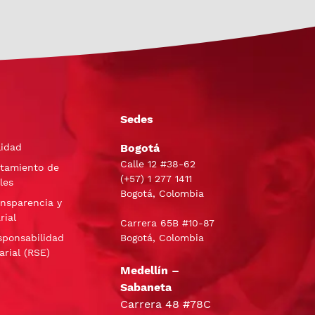
Sedes
lidad
Bogotá
Calle 12 #38-62
atamiento de
(+57)
1 277 1411
les
Bogotá, Colombia
ansparencia y
rial
Carrera 65B #10-87
sponsabilidad
Bogotá, Colombia
arial (RSE)
Medellín –
Sabaneta
Carrera 48 #78C