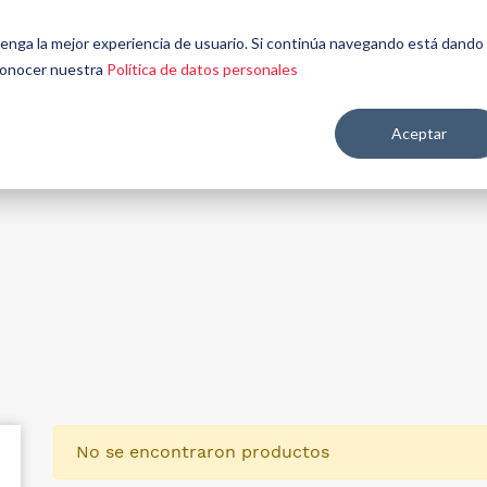
énes
Seamos
Aplicaciones y
Contáctenos
 tenga la mejor experiencia de usuario. Si continúa navegando está dando
mos
aliados
mercados
 conocer nuestra
Política de datos personales
Aceptar
re salud y nutrición
No se encontraron productos