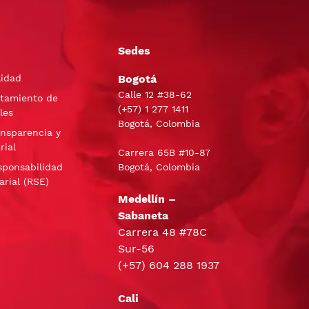
Sedes
lidad
Bogotá
Calle 12 #38-62
atamiento de
(+57)
1 277 1411
les
Bogotá, Colombia
ansparencia y
rial
Carrera 65B #10-87
sponsabilidad
Bogotá, Colombia
arial (RSE)
Medellín –
Sabaneta
Carrera 48 #78C
Sur-56
(+57) 604 288 1937
Cali