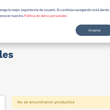
énes
Seamos
Aplicaciones y
Contáctenos
 tenga la mejor experiencia de usuario. Si continúa navegando está dando
mos
aliados
mercados
 conocer nuestra
Política de datos personales
Aceptar
re salud y nutrición
les
No se encontraron productos