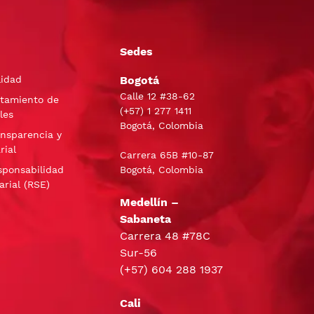
Sedes
lidad
Bogotá
Calle 12 #38-62
atamiento de
(+57)
1 277 1411
les
Bogotá, Colombia
ansparencia y
rial
Carrera 65B #10-87
sponsabilidad
Bogotá, Colombia
arial (RSE)
Medellín –
Sabaneta
Carrera 48 #78C
Sur-56
(+57) 604 288 1937
Cali