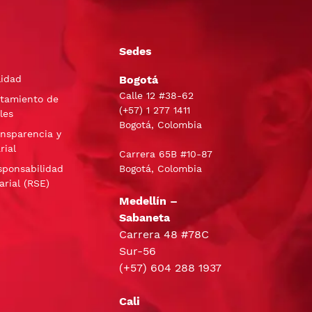
Sedes
lidad
Bogotá
Calle 12 #38-62
atamiento de
(+57)
1 277 1411
les
Bogotá, Colombia
ansparencia y
rial
Carrera 65B #10-87
sponsabilidad
Bogotá, Colombia
arial (RSE)
Medellín –
Sabaneta
Carrera 48 #78C
Sur-56
(+57) 604 288 1937
Cali