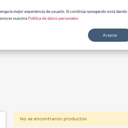
énes
Seamos
Aplicaciones y
Contáctenos
 tenga la mejor experiencia de usuario. Si continúa navegando está dando
mos
aliados
mercados
 conocer nuestra
Política de datos personales
Aceptar
re salud y nutrición
No se encontraron productos