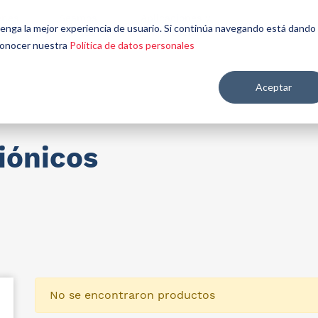
énes
Seamos
Aplicaciones y
Contáctenos
 tenga la mejor experiencia de usuario. Si continúa navegando está dando
mos
aliados
mercados
 conocer nuestra
Política de datos personales
Aceptar
re salud y nutrición
iónicos
No se encontraron productos