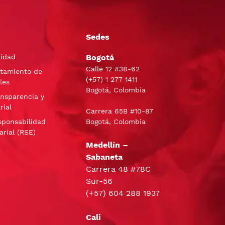
Sedes
lidad
Bogotá
Calle 12 #38-62
atamiento de
(+57)
1 277 1411
les
Bogotá, Colombia
ansparencia y
rial
Carrera 65B #10-87
sponsabilidad
Bogotá, Colombia
arial (RSE)
Medellín –
Sabaneta
Carrera 48 #78C
Sur-56
(+57) 604 288 1937
Cali