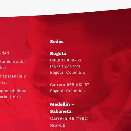
Sedes
lidad
Bogotá
Calle 12 #38-62
atamiento de
(+57)
1 277 1411
les
Bogotá, Colombia
ansparencia y
rial
Carrera 65B #10-87
sponsabilidad
Bogotá, Colombia
arial (RSE)
Medellín –
Sabaneta
Carrera 48 #78C
Sur-56