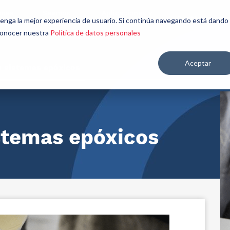
énes
Seamos
Aplicaciones y
Contáctenos
 tenga la mejor experiencia de usuario. Si continúa navegando está dando
mos
aliados
mercados
 conocer nuestra
Política de datos personales
Aceptar
s sistemas epóxicos
stemas epóxicos