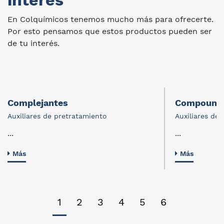
interes
En Colquímicos tenemos mucho más para ofrecerte.
Por esto pensamos que estos productos pueden ser
de tu interés.
Complejantes
Compound
Auxiliares de pretratamiento
Auxiliares de
...
...
Más
Más
1
2
3
4
5
6