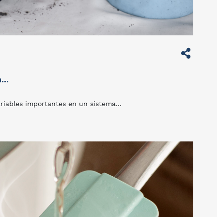
..
ariables importantes en un sistema...