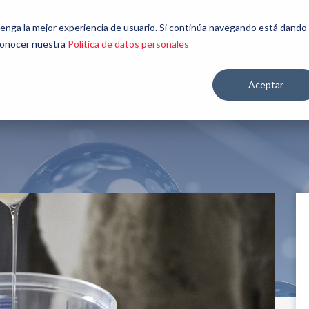
énes
Seamos
Aplicaciones y
Contáctenos
 tenga la mejor experiencia de usuario. Si continúa navegando está dando
mos
aliados
mercados
 conocer nuestra
Política de datos personales
Aceptar