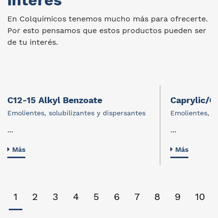
interes
En Colquímicos tenemos mucho más para ofrecerte.
Por esto pensamos que estos productos pueden ser
de tu interés.
C12-15 Alkyl Benzoate
Caprylic/Ca
Emolientes, solubilizantes y dispersantes
Emolientes, so
...
...
Más
Más
1
2
3
4
5
6
7
8
9
10