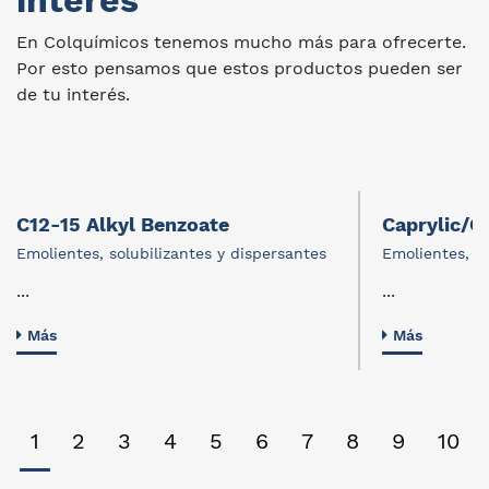
interes
En Colquímicos tenemos mucho más para ofrecerte.
Por esto pensamos que estos productos pueden ser
de tu interés.
C12-15 Alkyl Benzoate
Caprylic/Ca
Emolientes, solubilizantes y dispersantes
Emolientes, so
...
...
Más
Más
1
2
3
4
5
6
7
8
9
10