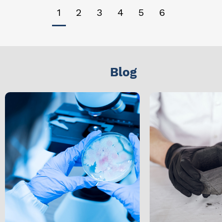
1
2
3
4
5
6
Blog