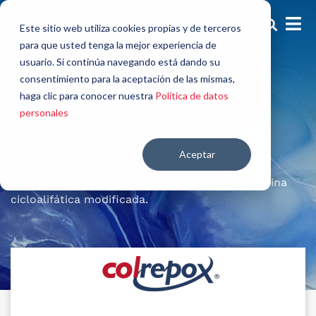
Este sitio web utiliza cookies propias y de terceros
para que usted tenga la mejor experiencia de
usuario. Si continúa navegando está dando su
Gemelos rígidos
consentimiento para la aceptación de las mismas,
Kit Colrepox Glass
haga clic para conocer nuestra
Política de datos
personales
02
Aceptar
Kit Colrepox Glass 02
, es un
sistema de resina
epóxica
base Bisfenol A y endurecedor base amina
cicloalifática modificada.