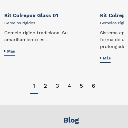
Kit Colrepox Glass 01
Kit Colrep
Gemelos rígidos
Gemelos rígid
Gemelo rígido tradicional Su
Sistema epó
amarillamiento es...
forma de us
prolongado a
Más
Más
1
2
3
4
5
6
Blog