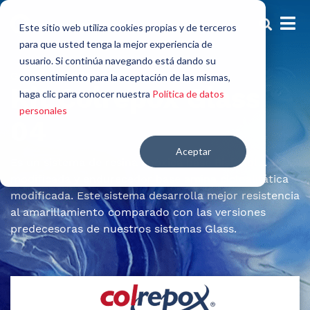
Este sitio web utiliza cookies propias y de terceros
para que usted tenga la mejor experiencia de
usuario. Si continúa navegando está dando su
Gemelos rígidos
consentimiento para la aceptación de las mismas,
Kit Colrepox Glass
haga clic para conocer nuestra
Política de datos
personales
04
Aceptar
Es un sistema de resina epóxica base Bisfenol A
modificada y endurecedor base amina cicloalifática
modificada. Este sistema desarrolla mejor resistencia
al amarillamiento comparado con las versiones
predecesoras de nuestros sistemas Glass.