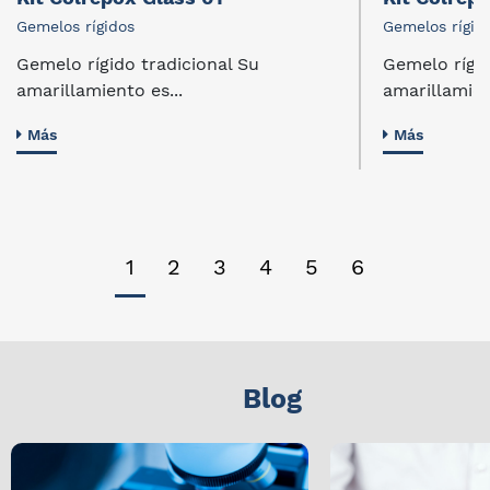
Gemelos rígidos
Gemelos rígid
Gemelo rígido tradicional Su
Gemelo rígid
amarillamiento es...
amarillamien
Más
Más
1
2
3
4
5
6
Blog