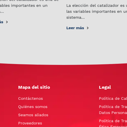
iables importantes en un
La elección del catalizador es
...
las variables importantes en u
sistema...
ás
Leer más
Mapa del sitio
Legal
Contáctenos
Política de Ca
Quiénes somos
Política de Tr
Datos Persona
Seamos aliados
Política de Tr
Proveedores
Ética Empresa