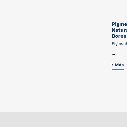
Pigme
Natura
Borosi
Pigment
...
Más