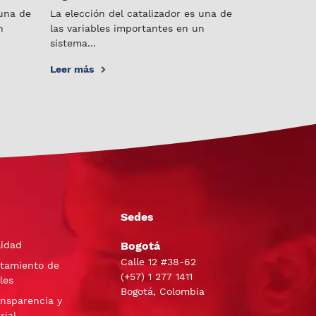
 una de
La elección del catalizador es una de
n
las variables importantes en un
sistema...
Leer más
Sedes
lidad
Bogotá
Calle 12 #38-62
atamiento de
(+57)
1 277 1411
les
Bogotá, Colombia
ansparencia y
rial