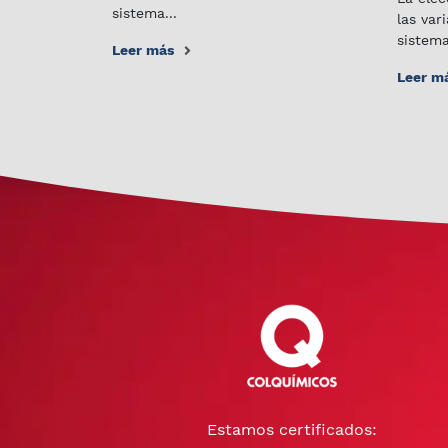
sistema...
las var
sistema
Leer más
Leer m
Estamos certificados: