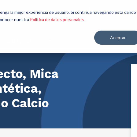
énes
Seamos
Aplicaciones y
Contáctenos
 tenga la mejor experiencia de usuario. Si continúa navegando está dando
mos
aliados
mercados
 conocer nuestra
Política de datos personales
Aceptar
re salud y nutrición
ecto, Mica
tética,
io Calcio