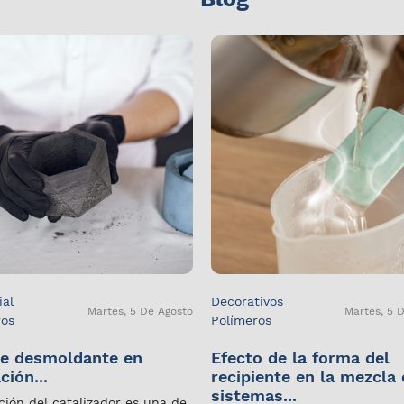
ial
Decorativos
Martes, 5 De Agosto
Martes, 5 
ros
Polímeros
e desmoldante en
Efecto de la forma del
ción...
recipiente en la mezcla
sistemas...
ción del catalizador es una de