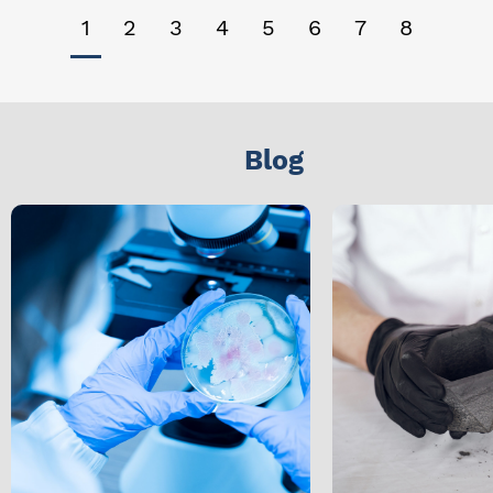
1
2
3
4
5
6
7
8
Blog