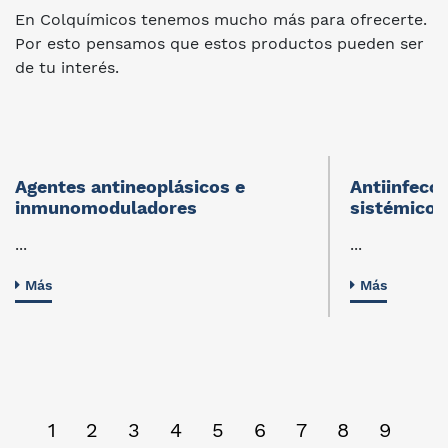
En Colquímicos tenemos mucho más para ofrecerte.
Por esto pensamos que estos productos pueden ser
de tu interés.
Agentes antineoplásicos e
Antiinfecc
inmunomoduladores
sistémico
...
...
Más
Más
1
2
3
4
5
6
7
8
9