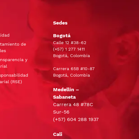
Sedes
lidad
Bogotá
Calle 12 #38-62
atamiento de
(+57)
1 277 1411
les
Bogotá, Colombia
ansparencia y
rial
Carrera 65B #10-87
sponsabilidad
Bogotá, Colombia
arial (RSE)
Medellín –
Sabaneta
Carrera 48 #78C
Sur-56
(+57) 604 288 1937
Cali