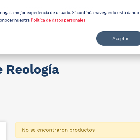
énes
Seamos
Aplicaciones y
Contáctenos
 tenga la mejor experiencia de usuario. Si continúa navegando está dando
mos
aliados
mercados
 conocer nuestra
Política de datos personales
Aceptar
re salud y nutrición
e Reología
No se encontraron productos