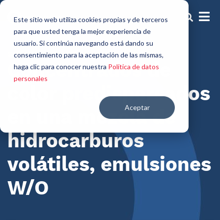
Este sitio web utiliza cookies propias y de terceros
para que usted tenga la mejor experiencia de
usuario. Si continúa navegando está dando su
Soluciones de Color
consentimiento para la aceptación de las mismas,
Concentrados de
haga clic para conocer nuestra
Política de datos
personales
color predispersados
Aceptar
en una mezcla de
hidrocarburos
volátiles, emulsiones
W/O