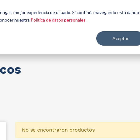
énes
Seamos
Aplicaciones y
Contáctenos
 tenga la mejor experiencia de usuario. Si continúa navegando está dando
mos
aliados
mercados
 conocer nuestra
Política de datos personales
Aceptar
re salud y nutrición
icos
No se encontraron productos