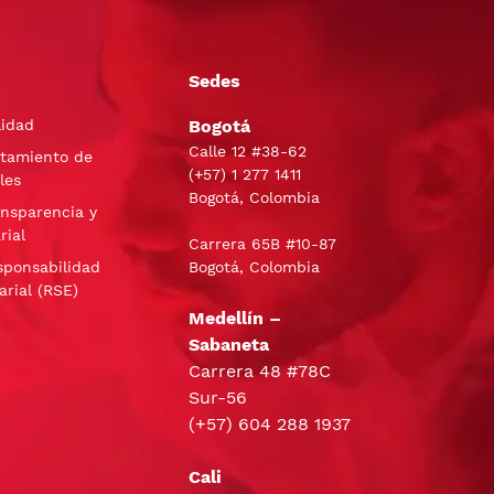
Sedes
lidad
Bogotá
Calle 12 #38-62
atamiento de
(+57)
1 277 1411
les
Bogotá, Colombia
ansparencia y
rial
Carrera 65B #10-87
sponsabilidad
Bogotá, Colombia
arial (RSE)
Medellín –
Sabaneta
Carrera 48 #78C
Sur-56
(+57) 604 288 1937
Cali