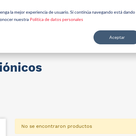
énes
Seamos
Aplicaciones y
Contáctenos
 tenga la mejor experiencia de usuario. Si continúa navegando está dando
mos
aliados
mercados
 conocer nuestra
Política de datos personales
Aceptar
re salud y nutrición
iónicos
No se encontraron productos