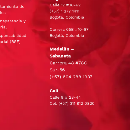
Calle 12 #38-62
atamiento de
(+57)
1 277 1411
les
Bogotá, Colombia
ansparencia y
rial
Carrera 65B #10-87
sponsabilidad
Bogotá, Colombia
arial (RSE)
Medellín –
Sabaneta
Carrera 48 #78C
Sur-56
(+57) 604 288 1937
Cali
Calle 9 # 23-44
Cel:
(+57) 311 812 0820