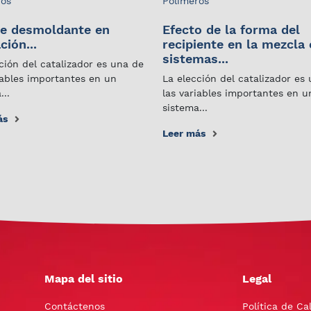
ros
Polímeros
e desmoldante en
Efecto de la forma del
ción...
recipiente en la mezcla
sistemas...
ción del catalizador es una de
iables importantes en un
La elección del catalizador es
...
las variables importantes en u
sistema...
ás
Leer más
Mapa del sitio
Legal
Contáctenos
Política de Ca