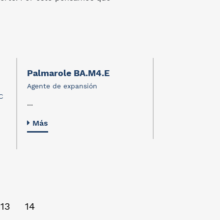
Palmarole BA.M4.E
Pigmentos
Agente de expansión
Pigmentos
C
...
...
Más
Más
13
14