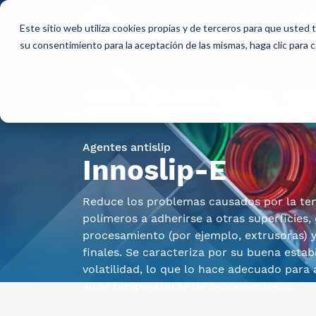
Qui
Este sitio web utiliza cookies propias y de terceros para que usted
so
su consentimiento para la aceptación de las mismas, haga clic para
Materias primas para industria
AllCa
Agentes antislip
Innoslip-E
Reduce los problemas causados por la ten
polímeros a adherirse a otras superficies
procesamiento (por ejemplo, extrusoras) 
finales. Se caracteriza por su buena estab
volatilidad, lo que lo hace adecuado para
altas temperaturas de procesamiento.