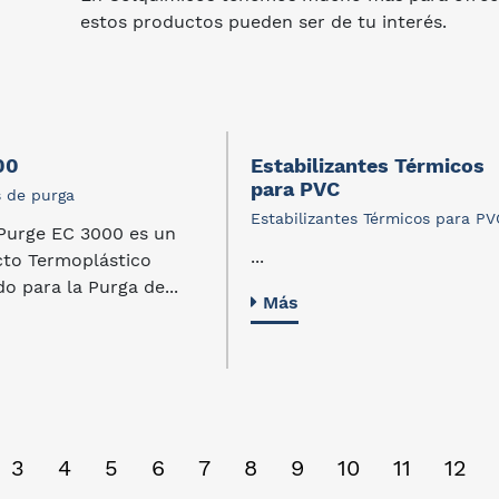
estos productos pueden ser de tu interés.
00
Estabilizantes Térmicos
para PVC
 de purga
Estabilizantes Térmicos para PV
Purge EC 3000 es un
...
to Termoplástico
do para la Purga de...
Más
3
4
5
6
7
8
9
10
11
12