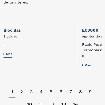
de tu interés.
Biocidas
EC3000
Biocidas
Agentes de pu
...
Rapid Purge
Termoplástic
Más
de...
Más
1
2
3
4
5
6
7
8
9
10
11
12
13
14