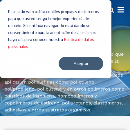
Este sitio web utiliza cookies propias y de terceros
para que usted tenga la mejor experiencia de
usuario. Si continúa navegando está dando su
Protectores antioxidantes
consentimiento para la aceptación de las mismas,
Rianox 1076
haga clic para conocer nuestra
Política de datos
personales
Rianox 1076. Es un agente antioxidante primario que
reduce eficazmente la degradación oxidativa de la
Aceptar
mayoría de las sustancias poliméricas durante
procesamiento y
aplicaciones
de uso final. Se puede
aplicar en poliolefinas como polietileno,
polipropileno, polibuteno y en otros polímeros como
plásticos de ingeniería, homopolímeros y
copolímeros de estireno, poliuretanos, elastómeros,
adhesivos y otros sustratos orgánicos.