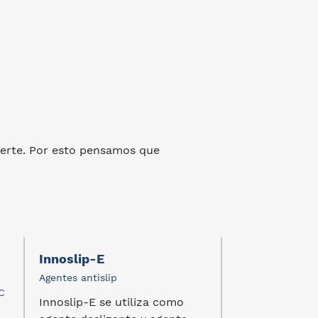
erte. Por esto pensamos que
Innoslip-E
Palmarole B
Agentes antislip
Agente de expan
C
Innoslip-E se utiliza como
...