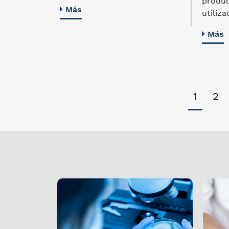
produc
Más
utiliza
Más
1
2