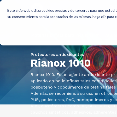
Qui
Este sitio web utiliza cookies propias y de terceros para que usted
so
su consentimiento para la aceptación de las mismas, haga clic para
Materias primas para industria
AllCa
Protectores antioxidantes
Rianox 1010
Rianox 1010. Es un agente antioxidante pr
aplicado
en poliolefinas tales como polieti
polibuteno y copolímeros de olefina tale
Además, se recomienda su uso en otros 
PUR, poliésteres, PVC, homopolímeros y c
ABS, elastómeros como IIR, SBS, SEBS, E
cauchos sintéticos, adhesivos, adherentes 