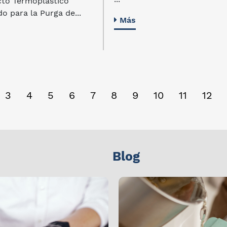
to Termoplástico
do para la Purga de...
Más
3
4
5
6
7
8
9
10
11
12
Blog