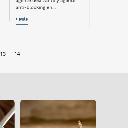
agente deslizante y agente
Más
anti-blocking en...
Más
13
14