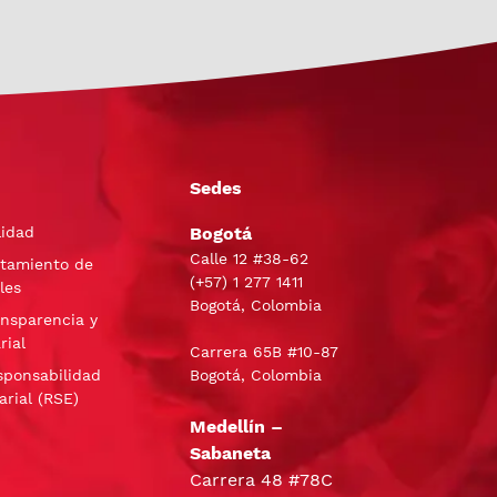
Sedes
lidad
Bogotá
Calle 12 #38-62
atamiento de
(+57)
1 277 1411
les
Bogotá, Colombia
ansparencia y
rial
Carrera 65B #10-87
sponsabilidad
Bogotá, Colombia
arial (RSE)
Medellín –
Sabaneta
Carrera 48 #78C