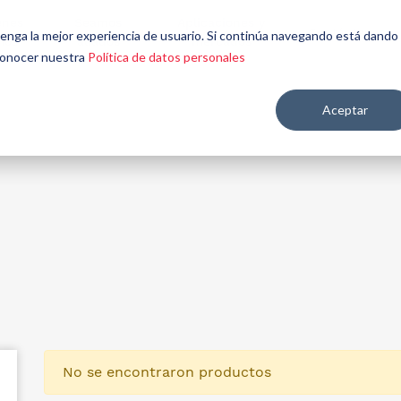
énes
Seamos
Aplicaciones y
Contáctenos
 tenga la mejor experiencia de usuario. Si continúa navegando está dando
mos
aliados
mercados
 conocer nuestra
Política de datos personales
Aceptar
re salud y nutrición
No se encontraron productos