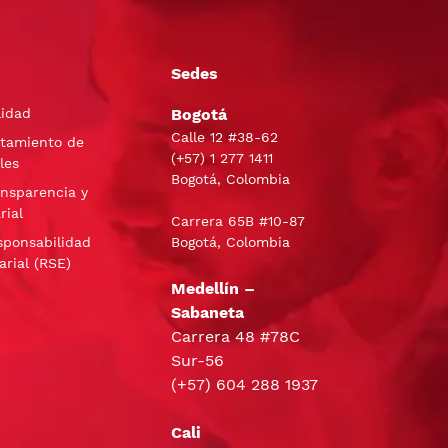
Sedes
lidad
Bogotá
Calle 12 #38-62
atamiento de
(+57)
1 277 1411
les
Bogotá, Colombia
ansparencia y
rial
Carrera 65B #10-87
sponsabilidad
Bogotá, Colombia
arial (RSE)
Medellín –
Sabaneta
Carrera 48 #78C
Sur-56
(+57) 604 288 1937
Cali