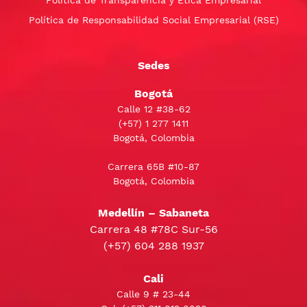
Política de Responsabilidad Social Empresarial (RSE)
Sedes
Bogotá
Calle 12 #38-62
(+57)
1 277 1411
Bogotá, Colombia
Carrera 65B #10-87
Bogotá, Colombia
Medellín – Sabaneta
Carrera 48 #78C Sur-56
(+57) 604 288 1937
Cali
Calle 9 # 23-44